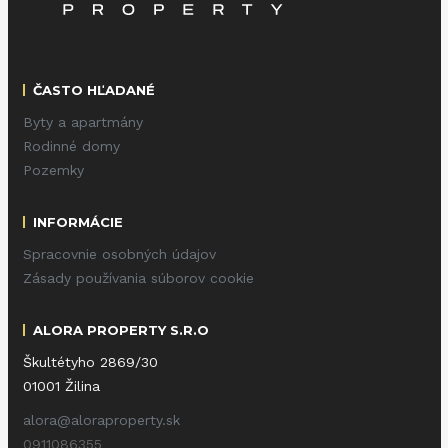
ČASTO HĽADANÉ
Byty a apartmány
Rodinné domy
Pozemky
INFORMÁCIE
Spracovnie osobných údajov
Zásady používania súborov cookie
ALORA PROPERTY S.R.O
Škultétyho 2869/30
01001 Žilina
alora@aloraproperty.sk
0911086355