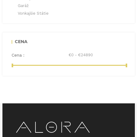
Garáž
Vonkajšie Státie
CENA