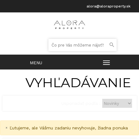
alora@aloraproperty.sk
VYHĽADÁVANIE
Usporiadať podľa :
×
Ľutujeme, ale Vášmu zadaniu nevyhovuje, žiadna ponuka