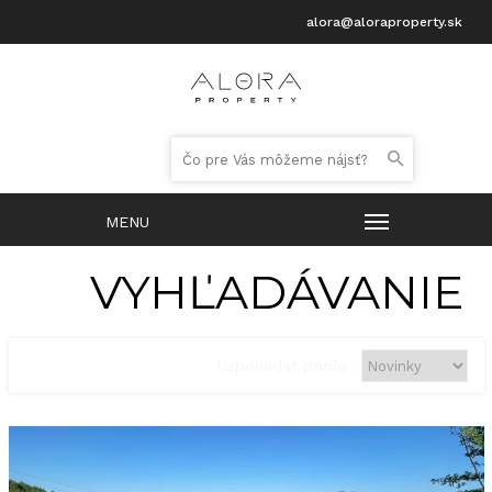
alora@aloraproperty.sk
VYHĽADÁVANIE
Usporiadať podľa :