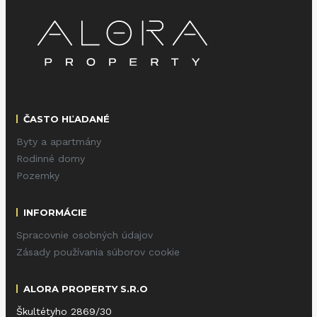
ČASTO HĽADANÉ
Byty a apartmány
Rodinné domy
Pozemky
INFORMÁCIE
Spracovnie osobných údajov
Zásady používania súborov cookie
ALORA PROPERTY S.R.O
Škultétyho 2869/30